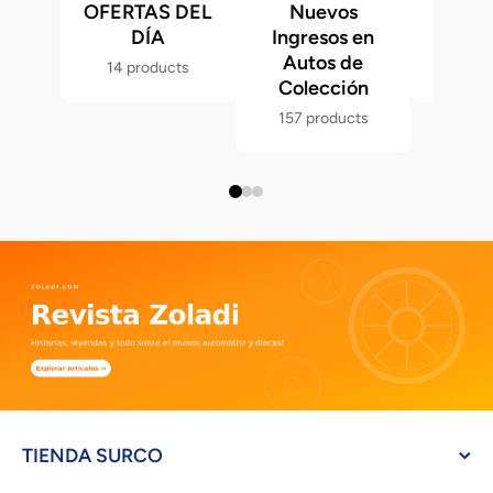
OFERTAS DEL
Nuevos
Fast &
DÍA
Ingresos en
Hot 
Autos de
14 products
286 p
Colección
157 products
TIENDA SURCO