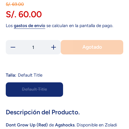
S/. 69.00
S/. 60.00
Los
gastos de envío
se calculan en la pantalla de pago.
Agotado
Reducir
Aumentar
cantidad
cantidad
para
para Dont
Dont
Grow Up
Grow
(Red)
Up
(Red)
Talla:
Default Title
Default Title
Descripción del Producto.
Dont Grow Up (Red)
de
Agshocks
. Disponible en Zoladi