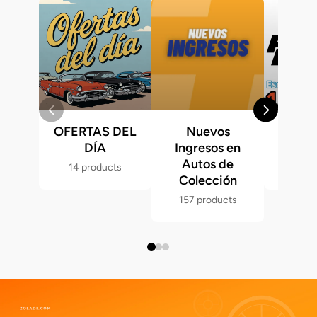
OFERTAS DEL
Nuevos
Fast &
DÍA
Ingresos en
Hot 
Autos de
14 products
286 p
Colección
157 products