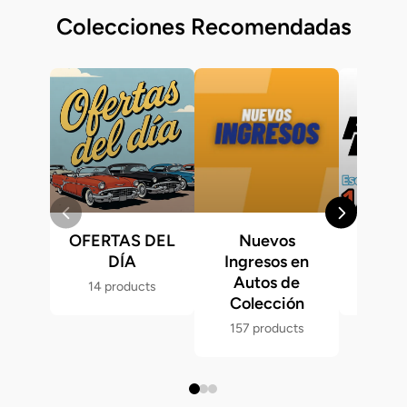
Colecciones Recomendadas
OFERTAS DEL
Nuevos
Fast &
DÍA
Ingresos en
Hot 
Autos de
14 products
286 p
Colección
157 products