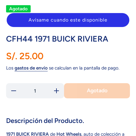
Agotado
Avísame cuando este disponible
CFH44 1971 BUICK RIVIERA
S/. 25.00
Los
gastos de envío
se calculan en la pantalla de pago.
Agotado
Reducir
Aumentar
cantidad
cantidad
para
para
CFH44
CFH44
1971
1971
BUICK
BUICK
RIVIERA
RIVIERA
Descripción del Producto.
1971 BUICK RIVIERA
de
Hot Wheels
, auto de colección a