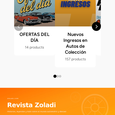
OFERTAS DEL
Nuevos
Fast &
DÍA
Ingresos en
Hot 
Autos de
14 products
286 p
Colección
157 products