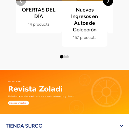
OFERTAS DEL
Nuevos
Fast &
DÍA
Ingresos en
Hot 
Autos de
14 products
286 p
Colección
157 products
TIENDA SURCO