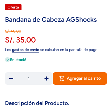
Oferta
Bandana de Cabeza AGShocks
S/. 40.00
S/. 35.00
Los
gastos de envío
se calculan en la pantalla de pago.
En stock!
Agregar al carrito
Reducir
Aumentar
cantidad
cantidad
para
para
Bandana
Bandana
de Cabeza
de Cabeza
AGShocks
AGShocks
Descripción del Producto.