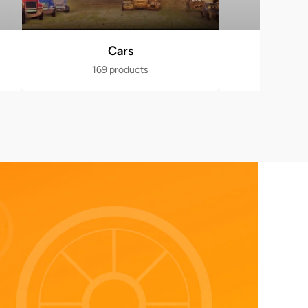
Cars
Po
169 products
470 