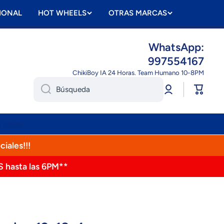
IONAL
HOT WHEELS
OTRAS MARCAS
WhatsApp:
997554167
ChikiBoy IA 24 Horas. Team Humano 10-8PM
Iniciar
Carrito
Búsqueda
sesión
n more
ciales!!!
S hasta las 6PM**