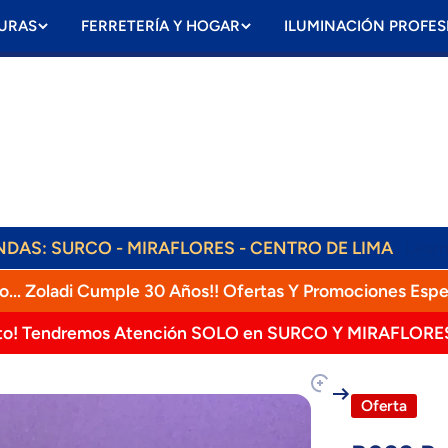
URAS
FERRETERÍA Y HOGAR
ILUMINACIÓN PROFES
ENDAS: SURCO - MIRAFLORES - CENTRO DE LIMA
Lear
ENVÍOS DIARIOS! RAPPI, OLVA, SHALOM!
o... Zoladi Cumple 30 Años!! Ofertas Y Promociones Espe
to! Tendremos Atención SOLO en SURCO Y MIRAFLORE
oducto
Oferta