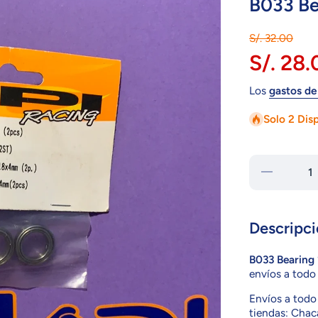
B033 B
S/. 32.00
S/. 28.
Los
gastos de
Solo 2 Dis
Reducir
cantidad
para B033
Bearing
12x18x4mm
Descripci
B033 Bearing
envíos a todo 
Envíos a todo 
tiendas: Chaca