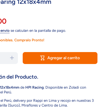
earing 12x18x4mm
00
 envío
se calculan en la pantalla de pago.
ponibles. Compralo Pronto!
Agregar al carrito
Aumentar
cantidad
para B033
Bearing
12x18x4mm
ón del Producto.
 12x18x4mm
de
HPI Racing
. Disponible en Zoladi con
el Perú.
el Perú, delivery por Rappi en Lima y recojo en nuestras 3
rilla (Surco), Miraflores y Centro de Lima.