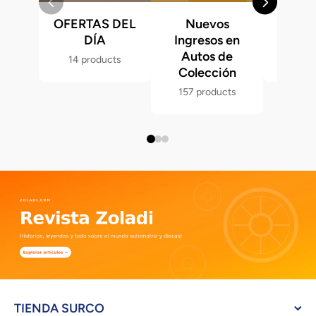
OFERTAS DEL
Nuevos
Fast &
DÍA
Ingresos en
Hot 
Autos de
14 products
286 p
Colección
157 products
TIENDA SURCO