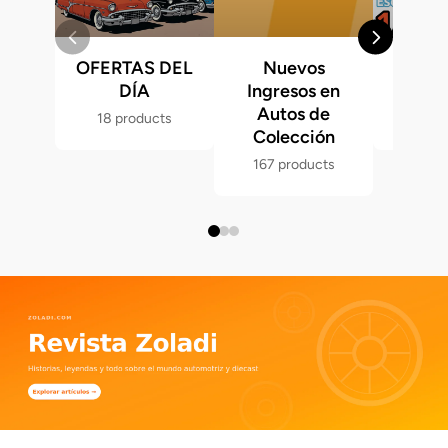
OFERTAS DEL
Nuevos
Fast &
DÍA
Ingresos en
Hot 
Autos de
18 products
286 p
Colección
167 products