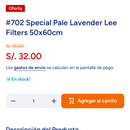
Oferta
#702 Special Pale Lavender Lee
Filters 50x60cm
S/. 35.00
S/. 32.00
Los
gastos de envío
se calculan en la pantalla de pago.
En stock!
Agregar al carrito
Reducir
Aumentar
cantidad
cantidad
para
para
#702
#702
Special
Special
Pale
Pale
Lavender
Lavender
Descripción del Producto.