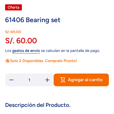
Oferta
61406 Bearing set
S/. 65.00
S/. 60.00
Los
gastos de envío
se calculan en la pantalla de pago.
Solo 2 Disponibles. Compralo Pronto!
Agregar al carrito
Reducir
Aumentar
cantidad
cantidad
para
para
61406
61406
Bearing
Bearing
set
set
Descripción del Producto.