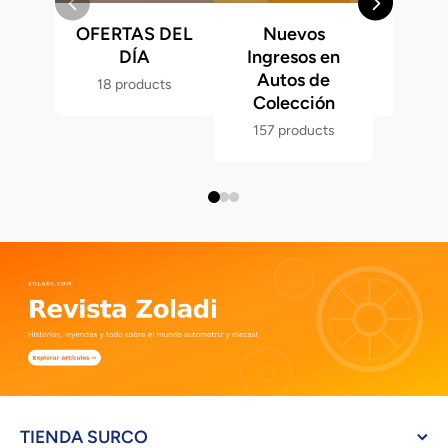
OFERTAS DEL
Nuevos
Fast &
DÍA
Ingresos en
Hot 
Autos de
18 products
286 p
Colección
157 products
TIENDA SURCO