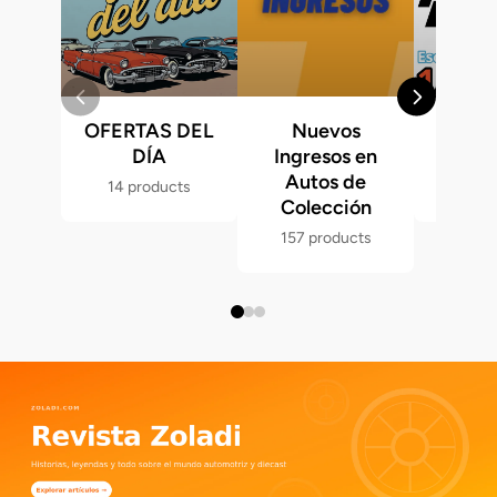
OFERTAS DEL
Nuevos
Fast &
DÍA
Ingresos en
Hot 
Autos de
14 products
286 p
Colección
157 products