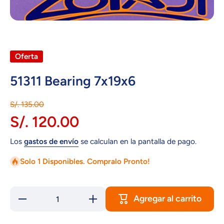
Abrir elemento multimedia 1 en una ventana modal
Oferta
51311 Bearing 7x19x6
S/. 135.00
S/. 120.00
Los
gastos de envío
se calculan en la pantalla de pago.
Solo 1 Disponibles. Compralo Pronto!
Agregar al carrito
Reducir
Aumentar
cantidad
cantidad
para
para
51311
51311