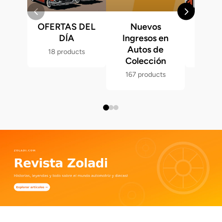
OFERTAS DEL
Nuevos
Fast &
DÍA
Ingresos en
Hot 
Autos de
18 products
286 p
Colección
167 products