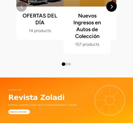
OFERTAS DEL
Nuevos
Fast &
DÍA
Ingresos en
Hot 
Autos de
14 products
286 p
Colección
157 products