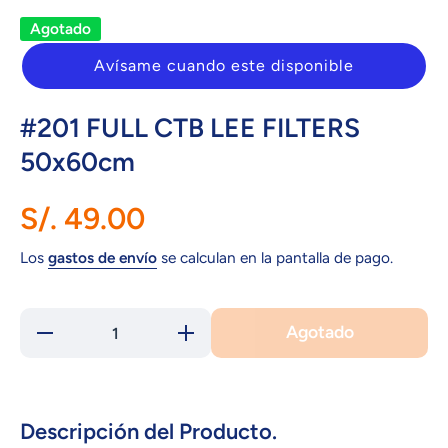
Agotado
Avísame cuando este disponible
#201 FULL CTB LEE FILTERS
50x60cm
S/. 49.00
Los
gastos de envío
se calculan en la pantalla de pago.
Agotado
Reducir
Aumentar
cantidad
cantidad
para
para
#201
#201
FULL
FULL
CTB
CTB LEE
LEE
FILTERS
Descripción del Producto.
FILTERS
50x60cm